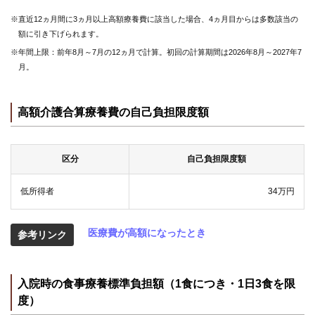
組
※直近12ヵ月間に3ヵ月以上高額療養費に該当した場合、4ヵ月目からは多数該当の
合
額に引き下げられます。
案
内
※年間上限：前年8月～7月の12ヵ月で計算。初回の計算期間は2026年8月～2027年7
月。
高額介護合算療養費の自己負担限度額
区分
自己負担限度額
低所得者
34万円
医療費が高額になったとき
参考リンク
入院時の食事療養標準負担額（1食につき・1日3食を限
度）