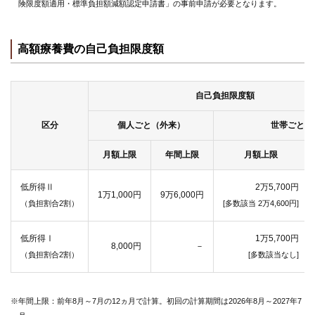
険限度額適用・標準負担額減額認定申請書」の事前申請が必要となります。
高額療養費の自己負担限度額
自己負担限度額
区分
個人ごと（外来）
世帯ごと
月額上限
年間上限
月額上限
低所得Ⅱ
2万5,700円
1万1,000円
9万6,000円
（負担割合2割）
[多数該当 2万4,600円]
低所得Ⅰ
1万5,700円
8,000円
－
（負担割合2割）
[多数該当なし]
※年間上限：前年8月～7月の12ヵ月で計算。初回の計算期間は2026年8月～2027年7