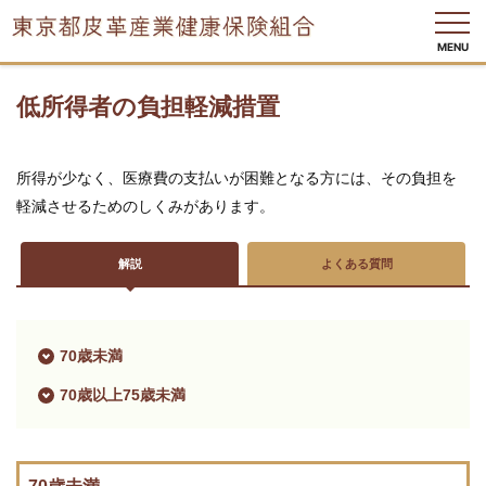
MENU
低所得者の負担軽減措置
健
所得が少なく、医療費の支払いが困難となる方には、その負担を
保
軽減させるためのしくみがあります。
の
し
く
み
解説
よくある質問
健
保
70歳未満
の
給
付
70歳以上75歳未満
保
健