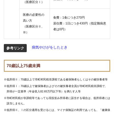
（医療区分Ⅰ）
医療の必要性の
食費：1食につき270円
高い方
居住費：1日につき430円（指定難病患
（医療区分Ⅱ、
者は0円）
Ⅲ）
病気やけがをしたとき
参考リンク
70歳以上75歳未満
※低所得Ⅱ：70歳以上で市町村民税非課税である被保険者もしくはその被扶養者等
※低所得Ⅰ：70歳以上で被保険者およびその被扶養者全員が市町村民税非課税で、
所得が一定基準（年金収入
82.65万円以下等）を満たす人等
※市町村民税が非課税等であっても現役並み所得者に該当する場合は、低所得者には
該当しません。
※低所得Ⅱ、Ⅰの区分適用を受けるには、マイナ保険証の利用であっても、「健康保