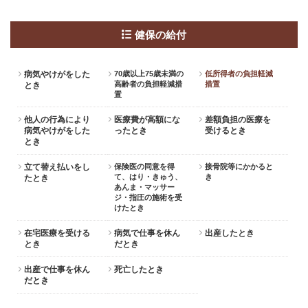
健保の給付
病気やけがをした
70歳以上75歳未満の
低所得者の負担軽減
高齢者の負担軽減措
措置
とき
置
他人の行為により
医療費が高額にな
差額負担の医療を
病気やけがをした
ったとき
受けるとき
とき
立て替え払いをし
保険医の同意を得
接骨院等にかかると
て、はり・きゅう、
き
たとき
あんま・マッサー
ジ・指圧の施術を受
けたとき
在宅医療を受ける
病気で仕事を休ん
出産したとき
とき
だとき
出産で仕事を休ん
死亡したとき
だとき