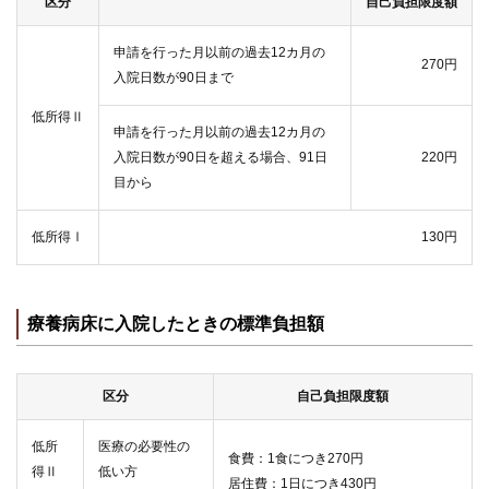
区分
自己負担限度額
申請を行った月以前の過去12カ月の
270円
入院日数が90日まで
低所得Ⅱ
申請を行った月以前の過去12カ月の
入院日数が90日を超える場合、91日
220円
目から
低所得Ⅰ
130円
療養病床に入院したときの標準負担額
区分
自己負担限度額
低所
医療の必要性の
食費：1食につき270円
得Ⅱ
低い方
居住費：1日につき430円