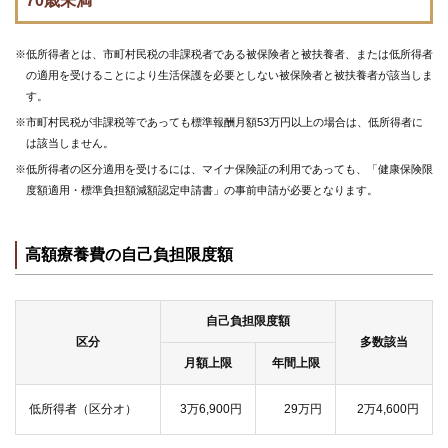
70歳未満
事
業
※低所得者とは、市町村民税の非課税者である被保険者と被扶養者、または低所得者
の適用を受けることにより生活保護を必要としない被保険者と被扶養者が該当しま
各
種
す。
手
※市町村民税が非課税等であっても標準報酬月額53万円以上の場合は、低所得者に
続
は該当しません。
き
※低所得者の区分適用を受けるには、マイナ保険証の利用であっても、「健康保険限
度額適用・標準負担額減額認定申請書」の事前申請が必要となります。
申
請
書
一
高額療養費の自己負担限度額
覧
自己負担限度額
よ
く
区分
多数該当
あ
月額上限
年間上限
る
質
問
低所得者（区分オ）
3万6,900円
29万円
2万4,600円