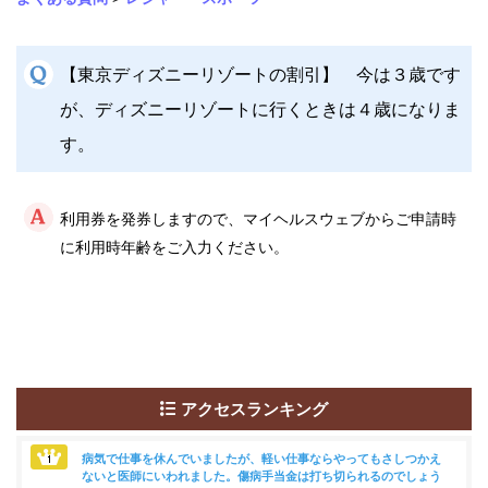
事
業
【東京ディズニーリゾートの割引】 今は３歳です
各
種
が、ディズニーリゾートに行くときは４歳になりま
手
続
す。
き
利用券を発券しますので、マイヘルスウェブからご申請時
申
請
に利用時年齢をご入力ください。
書
一
覧
よ
く
あ
る
アクセスランキング
質
問
病気で仕事を休んでいましたが、軽い仕事ならやってもさしつかえ
ないと医師にいわれました。傷病手当金は打ち切られるのでしょう