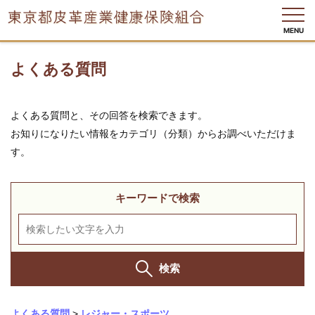
MENU
よくある質問
健
よくある質問と、その回答を検索できます。
保
お知りになりたい情報をカテゴリ（分類）からお調べいただけま
の
し
す。
く
み
キーワードで検索
健
保
の
給
付
検索
保
健
よくある質問
>
レジャー・スポーツ