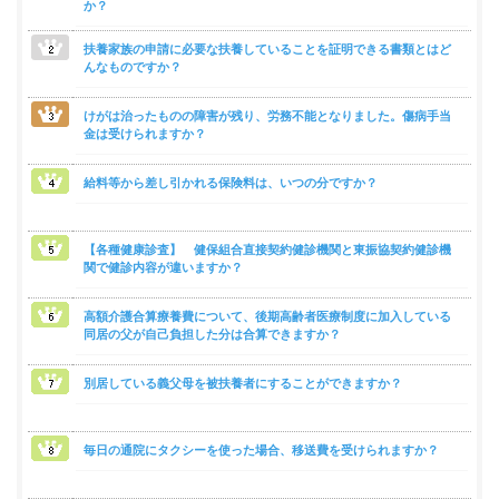
か？
組
合
扶養家族の申請に必要な扶養していることを証明できる書類とはど
案
んなものですか？
内
けがは治ったものの障害が残り、労務不能となりました。傷病手当
金は受けられますか？
給料等から差し引かれる保険料は、いつの分ですか？
【各種健康診査】 健保組合直接契約健診機関と東振協契約健診機
関で健診内容が違いますか？
高額介護合算療養費について、後期高齢者医療制度に加入している
同居の父が自己負担した分は合算できますか？
別居している義父母を被扶養者にすることができますか？
毎日の通院にタクシーを使った場合、移送費を受けられますか？