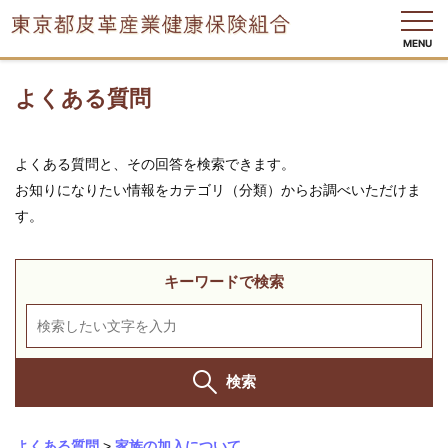
MENU
よくある質問
健
よくある質問と、その回答を検索できます。
保
お知りになりたい情報をカテゴリ（分類）からお調べいただけま
の
し
す。
く
み
キーワードで検索
健
保
の
給
付
検索
保
健
よくある質問
>
家族の加入について