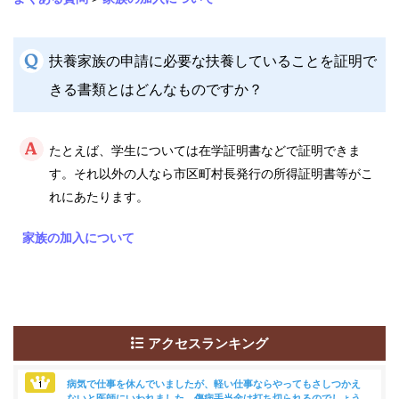
事
業
扶養家族の申請に必要な扶養していることを証明で
各
種
きる書類とはどんなものですか？
手
続
き
たとえば、学生については在学証明書などで証明できま
す。それ以外の人なら市区町村長発行の所得証明書等がこ
申
請
れにあたります。
書
一
家族の加入について
覧
よ
く
あ
る
アクセスランキング
質
問
病気で仕事を休んでいましたが、軽い仕事ならやってもさしつかえ
ないと医師にいわれました。傷病手当金は打ち切られるのでしょう