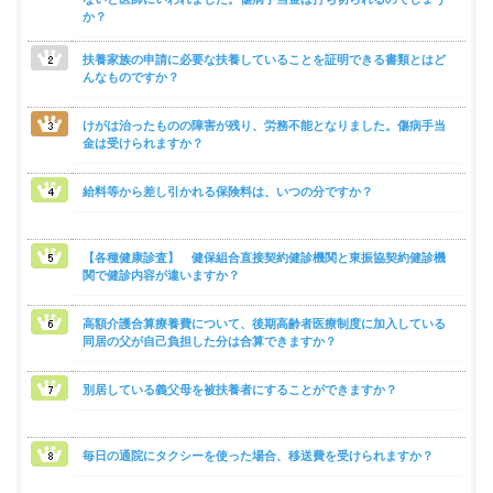
か？
組
合
案
扶養家族の申請に必要な扶養していることを証明できる書類とはど
内
んなものですか？
けがは治ったものの障害が残り、労務不能となりました。傷病手当
金は受けられますか？
給料等から差し引かれる保険料は、いつの分ですか？
【各種健康診査】 健保組合直接契約健診機関と東振協契約健診機
関で健診内容が違いますか？
高額介護合算療養費について、後期高齢者医療制度に加入している
同居の父が自己負担した分は合算できますか？
別居している義父母を被扶養者にすることができますか？
毎日の通院にタクシーを使った場合、移送費を受けられますか？